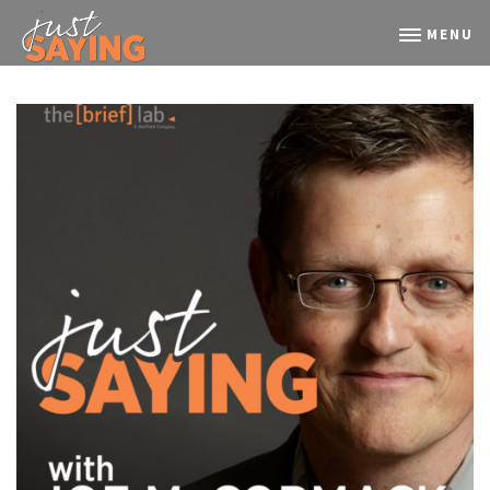
MENU
Die
Online-
Glücksspiellandschaft
in
Deutschland
hat
sich
in
den
letzten
Jahren
stark
entwickelt.
Mit
der
Einführung