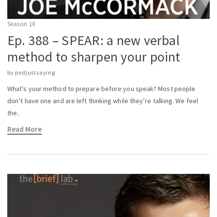
des
neuen
Season 10
Glücksspielstaatsvertrags
Ep. 388 – SPEAR: a new verbal
haben
seriöse
method to sharpen your point
Online-
Casinos
by
podjustsaying
die
What’s your method to prepare before you speak? Most people
Möglichkeit,
legal
don’t have one and are left thinking while they’re talking. We feel
zu
the..
operieren.
Read More
Plattformen
wie
Wildz
casino
und
Oshi
Casino
bieten