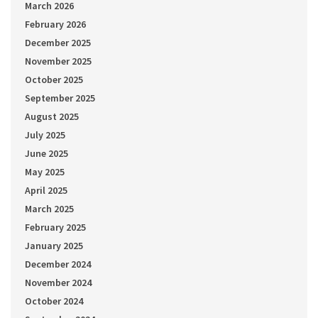
zu
March 2026
betonen,
February 2026
dass
December 2025
alle
November 2025
diese
Plattformen
October 2025
unter
September 2025
strengen
August 2025
deutschen
July 2025
Glücksspielgesetzen
June 2025
operieren.
May 2025
Diese
Regulierungen
April 2025
zielen
March 2025
darauf
February 2025
ab,
January 2025
Spieler
December 2024
zu
schützen
November 2024
und
October 2024
ein