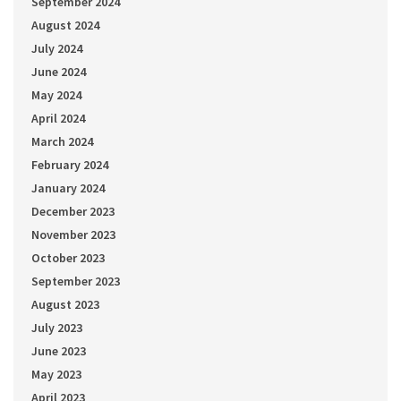
September 2024
verantwortungsvolles
August 2024
Glücksspiel
July 2024
zu
June 2024
fördern.
Spieler
May 2024
sollten
April 2024
sich
March 2024
immer
February 2024
über
January 2024
die
geltenden
December 2023
Gesetze
November 2023
und
October 2023
die
September 2023
Risiken
August 2023
des
July 2023
Online-
Glücksspiels
June 2023
im
May 2023
Klaren
April 2023