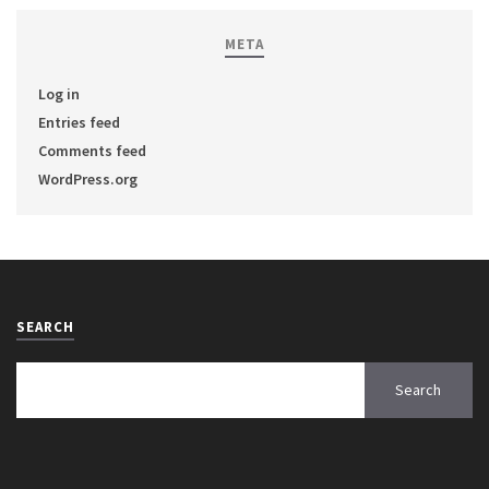
META
Log in
Entries feed
Comments feed
WordPress.org
SEARCH
Die