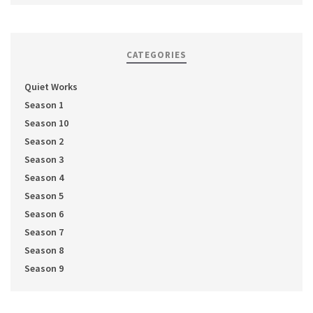
CATEGORIES
Quiet Works
Season 1
Season 10
Season 2
Season 3
Season 4
Season 5
Season 6
Season 7
Season 8
Season 9