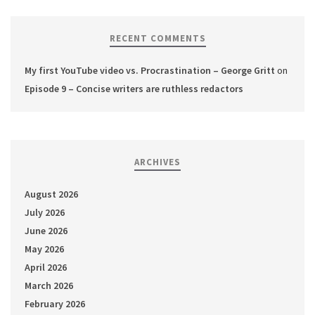
damit
eine
breite
RECENT COMMENTS
Zielgruppe
an.
My first YouTube video vs. Procrastination – George Gritt
on
Asino
Episode 9 – Concise writers are ruthless redactors
Casino
hingegen
konzentriert
sich
auf
ARCHIVES
eine
benutzerfreundliche
August 2026
Oberfläche
July 2026
und
June 2026
attraktive
May 2026
Bonusangebote.
April 2026
Es
ist
March 2026
wichtig
February 2026