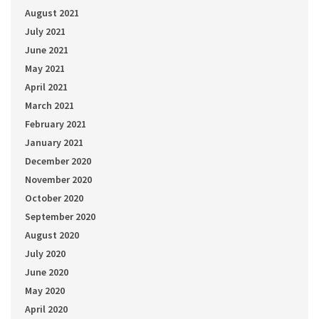
August 2021
July 2021
June 2021
May 2021
April 2021
March 2021
February 2021
January 2021
December 2020
November 2020
October 2020
September 2020
August 2020
July 2020
June 2020
May 2020
April 2020