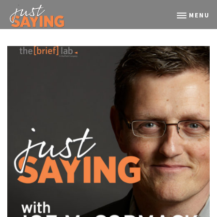
MENU
Die
Online-
Glücksspiellandschaft
in
Deutschland
hat
sich
in
den
letzten
Jahren
stark
entwickelt.
Mit
der
Einführung